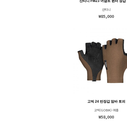
산티니 FW23 어댑트 윈터 장갑
산티니
₩85,000
고빅 24 반장갑 맘바 토피
고빅(GOBIK)-여름
₩58,000