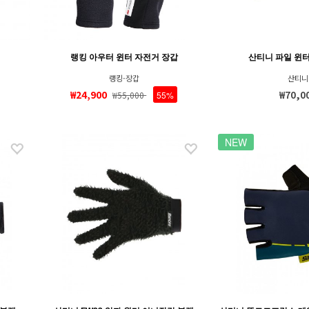
랭킹 아우터 윈터 자전거 장갑
산티니 파일 윈터
랭킹-장갑
산티니
₩24,900
₩70,0
₩55,000
55%
NEW