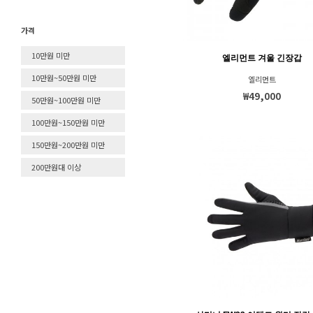
물통/케이지
가격
쿼드락
기타
10만원 미만
엘리먼트 겨울 긴장갑
러닝용품
10만원~50만원 미만
엘리먼트
공구
₩49,000
50만원~100만원 미만
이어폰
100만원~150만원 미만
라이트
150만원~200만원 미만
거치대/마운트
200만원대 이상
펌프
가방
인솔
바테이프
자물쇠