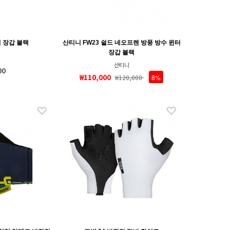
 장갑 블랙
산티니 FW23 쉴드 네오프렌 방풍 방수 윈터
장갑 블랙
산티니
00
₩110,000
₩120,000
8%