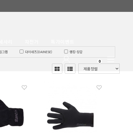
세사리
자전거
특가이벤트
립그랩
다이네즈(DAINESE)
랭킹-장갑
Toggle
0
어
시마노-의류
엘리먼트
엘리먼트 이너
navigation