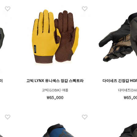
미
고빅 LYNX 유니섹스 장갑 스펙트라
다이네즈 긴장갑 HGR 
고빅(GOBIK)-여름
다이네즈(DAI
₩65,000
₩65,0