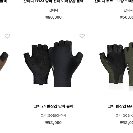
 블랙
산티니 FW23 알파 윈터 이너장갑 블랙
산티니 뚜르드프랑스 메
산티니
산티니
₩80,000
₩50,0
고빅 24 반장갑 맘바 블랙
고빅 반장갑 MA
고빅(GOBIK)-여름
고빅(GOBIK
₩58,000
₩58,0