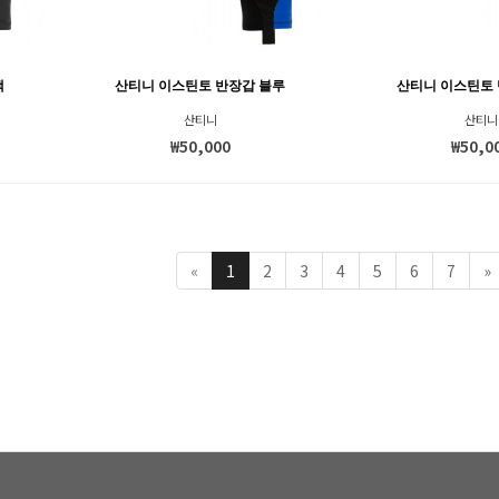
랙
산티니 이스틴토 반장갑 블루
산티니 이스틴토 
산티니
산티니
₩50,000
₩50,0
«
1
2
3
4
5
6
7
»