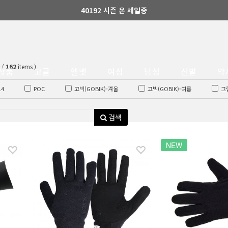
40192 시즌 온 세일중
(
162
items )
상품
고글
헬멧
여성
남성
신발
악
14
POC
고빅(GOBIK)-겨울
고빅(GOBIK)-여름
그
산티니
세이비어(SAVIOR)
수아레즈(SUAREZ)
시마노-에스파이
검색
NEW