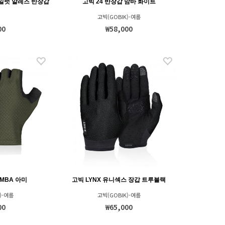
일럿 알레즈 반장갑
고빅 24 반장갑 맘바 화이트
고빅(GOBIK)-여름
00
₩58,000
MBA 아미
고빅 LYNX 유니섹스 장갑 트루블랙
)-여름
고빅(GOBIK)-여름
00
₩65,000