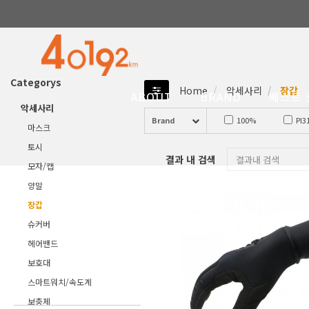
Categorys
Home
악세사리
장갑
ABOUT
BRAND
베스트 
악세사리
Brand
100%
PI3
마스크
토시
벨로토즈
결과 내 검색
모자/캡
지로(GIRO)
양말
장갑
슈커버
헤어밴드
보호대
스마트워치/속도계
보충제