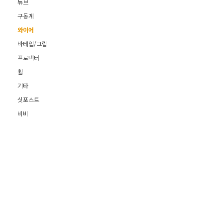
튜브
구동계
와이어
바테입/그립
프로텍터
휠
기타
싯포스트
비비