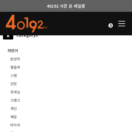
40192 시즌 온 세일중
Togg
0
navi
Categorys
자전거
완성차
핸들바
스템
안장
프레임
크랭크
체인
페달
타이어