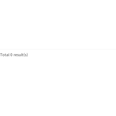
Total 0 result(s)
«
1
»
BRAND INFO
COMPANY
사공일구이(40192)
ADDRESS
서울특별시 강동구 천중로 19-1
사업자등록번호
798-06-01020
[사업자번호조회]
통신판매업 신고번호
2018-서울강동-0576