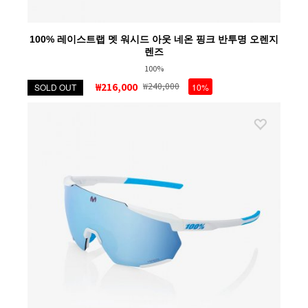
100% 레이스트랩 멧 워시드 아웃 네온 핑크 반투명 오렌지
렌즈
100%
₩216,000
₩240,000
SOLD OUT
10%