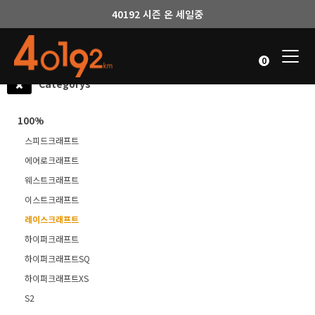
40192 시즌 온 세일중
Togg
0
navi
Categorys
100%
스피드크래프트
에어로크래프트
웨스트크래프트
이스트크래프트
레이스크래프트
하이퍼크래프트
하이퍼크래프트SQ
하이퍼크래프트XS
S2