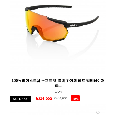
100% 레이스트랩 소프트 텍 블랙 하이퍼 레드 멀티레이어
렌즈
100%
₩234,000
₩260,000
SOLD OUT
10%