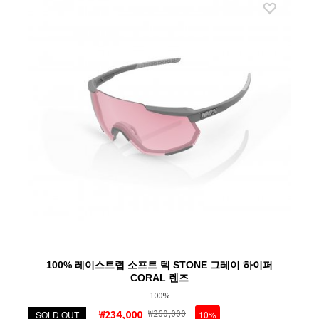
100% 레이스트랩 소프트 텍 STONE 그레이 하이퍼
CORAL 렌즈
100%
₩234,000
₩260,000
SOLD OUT
10%