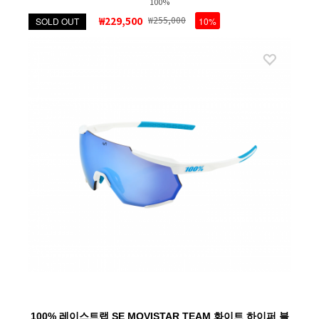
100%
₩229,500
₩255,000
SOLD OUT
10%
100% 레이스트랩 SE MOVISTAR TEAM 화이트 하이퍼 블