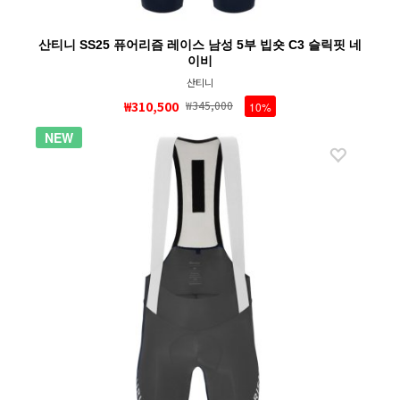
산티니 SS25 퓨어리즘 레이스 남성 5부 빕숏 C3 슬릭핏 네
이비
산티니
₩310,500
₩345,000
10%
NEW