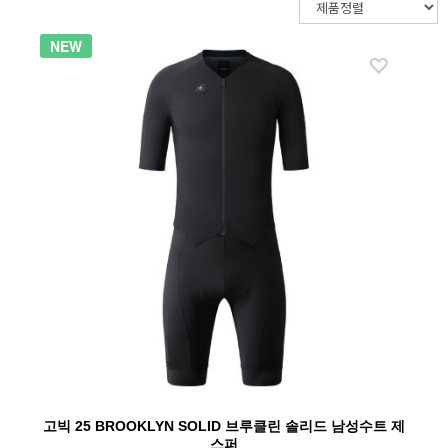
블랙쉽-신규재고
NEW
산티니
수아레즈(SUAREZ)
펠라(Pella)
고빅 25 BROOKLYN SOLID 브루클린 솔리드 남성수트 제
스퍼