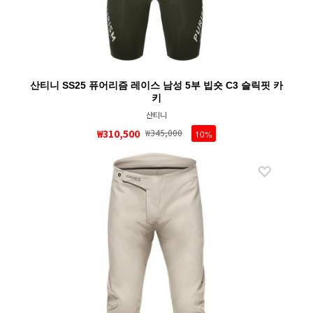
산티니 SS25 퓨어리즘 레이스 남성 5부 빕숏 C3 슬릭핏 카
키
산티니
₩310,500
₩345,000
10%