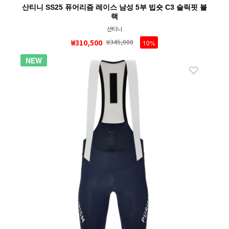
산티니 SS25 퓨어리즘 레이스 남성 5부 빕숏 C3 슬릭핏 블
랙
산티니
₩310,500
₩345,000
10%
NEW