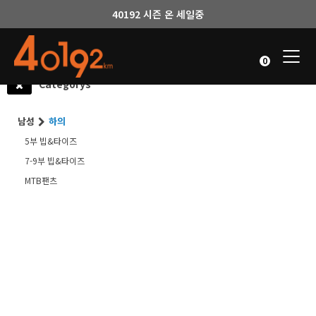
40192 시즌 온 세일중
Togg
0
navi
Categorys
남성
하의
5부 빕&타이즈
7-9부 빕&타이즈
MTB팬츠