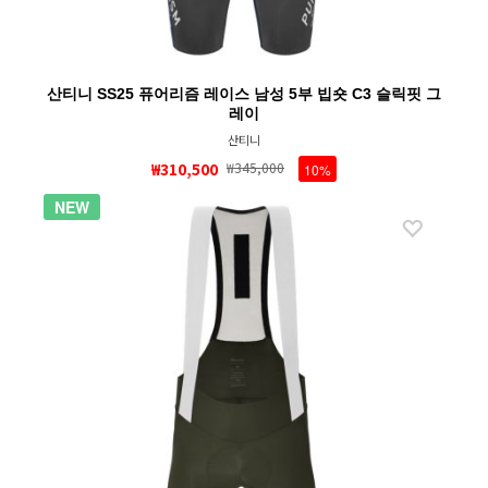
산티니 SS25 퓨어리즘 레이스 남성 5부 빕숏 C3 슬릭핏 그
레이
산티니
₩310,500
₩345,000
10%
NEW