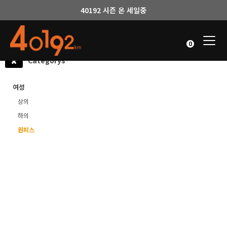
40192 시즌 온 세일중
Togg
0
navi
Categorys
여성
상의
하의
원피스