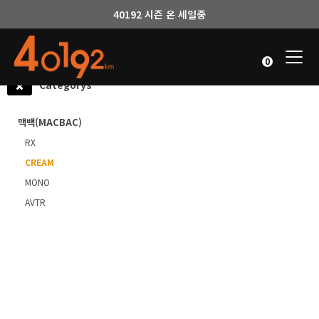
40192 시즌 온 세일중
Togg
0
navi
Categorys
맥백(MACBAC)
RX
CREAM
MONO
AVTR