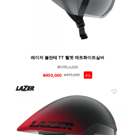
레이저 볼란테 TT 헬멧 매트화이트실버
레이저(LAZER)
₩450,000
₩470,000
4%