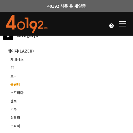
40192 시즌 온 세일중
Togg
0
navi
Categorys
레이저(LAZER)
제네시스
Z1
토닉
볼란테
스트라다
벤토
키루
임팔라
스피어