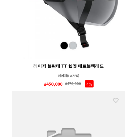
레이저 볼란테 TT 헬멧 매트블랙레드
레이저(LAZER)
₩450,000
₩470,000
4%