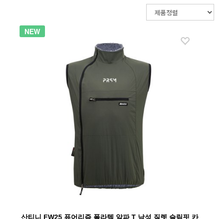
산티니
NEW
산티니 FW25 퓨어리즘 폴라텍 알파 T 남성 질렛 슬림핏 카