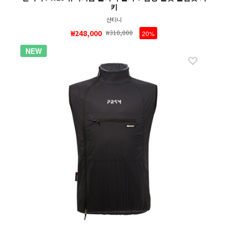
키
산티니
₩248,000
₩310,000
20%
NEW