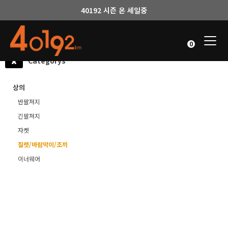
40192 시즌 온 세일중
Togg
0
navi
Categorys
상의
반팔져지
긴팔져지
자켓
질렛/바람막이/조끼
이너웨어