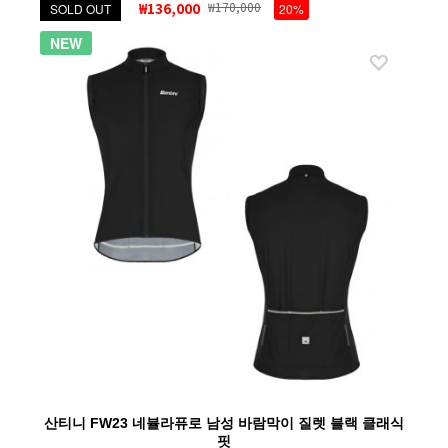
₩136,000
₩170,000
SOLD OUT
20%
NEW
산티니 FW23 네뷸라퓨로 남성 바람막이 질렛 블랙 클래식
핏