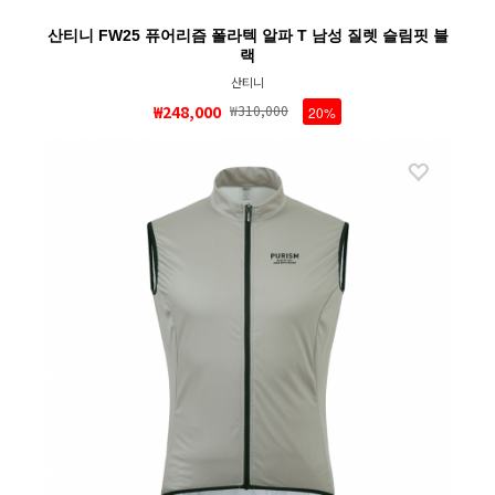
산티니 FW25 퓨어리즘 폴라텍 알파 T 남성 질렛 슬림핏 블
랙
산티니
₩248,000
₩310,000
20%