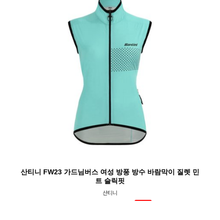
산티니 FW23 가드님버스 여성 방풍 방수 바람막이 질렛 민
트 슬릭핏
산티니
₩128,000
₩160,000
SOLD OUT
20%