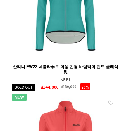
산티니 FW23 네뷸라퓨로 여성 긴팔 바람막이 민트 클래식
핏
산티니
₩144,000
₩180,000
SOLD OUT
20%
NEW