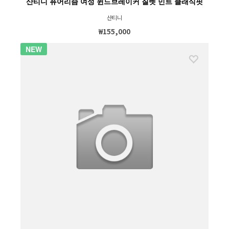
산티니 퓨어리즘 여성 윈드브레이커 질렛 민트 클래식핏
산티니
₩155,000
NEW