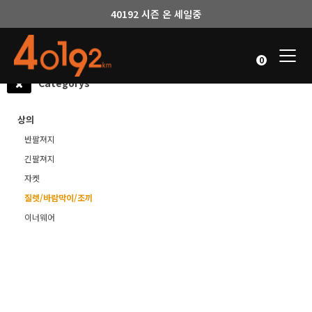
40192 시즌 온 세일중
Togg
0
navi
Categorys
상의
반팔져지
긴팔져지
자켓
질렛/바람막이/조끼
이너웨어