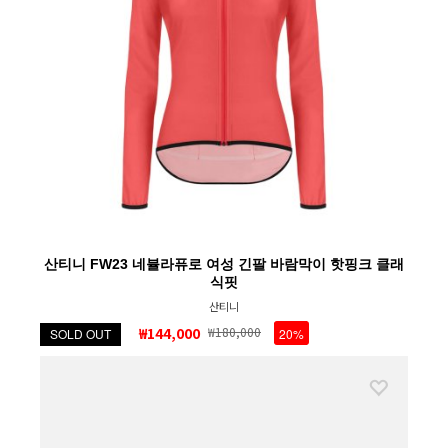
산티니 FW23 네뷸라퓨로 여성 긴팔 바람막이 핫핑크 클래
식핏
산티니
₩144,000
₩180,000
SOLD OUT
20%