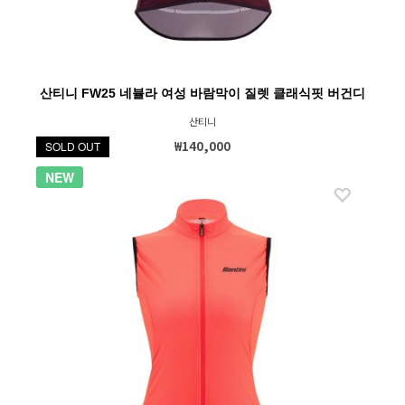
산티니 FW25 네뷸라 여성 바람막이 질렛 클래식핏 버건디
산티니
₩140,000
SOLD OUT
NEW