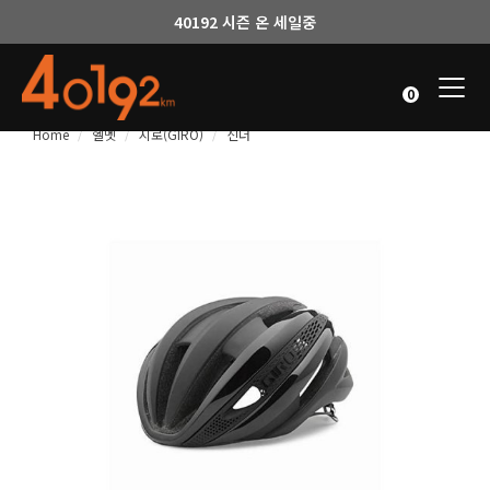
40192 시즌 온 세일중
Togg
0
navi
Home
헬멧
지로(GIRO)
신더