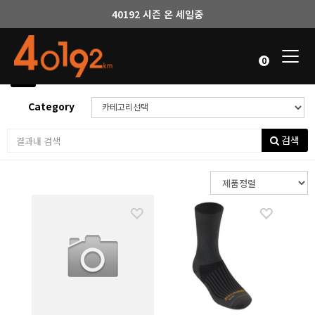
40192 시즌 온 세일중
Togg
0
navi
Home
(
201
items )
Category
검색