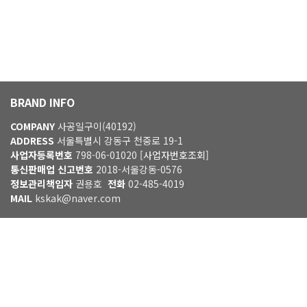
BRAND INFO
COMPANY
사공일구이(40192)
ADDRESS
서울특별시 강동구 천중로 19-1
사업자등록번호
798-06-01020
[사업자번호조회]
통신판매업 신고번호
2018-서울강동-0576
정보관리책임자
권용호
전화
02-485-4019
MAIL
kskak@naver.com
입금 계좌정보
기업은행
예금주:권순각
01097493855
© 40192 2021. All right reserved