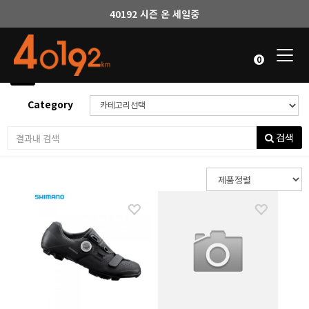
40192 시즌 온 세일중
Togg
0
navi
Home
(
48
items )
Category
검색