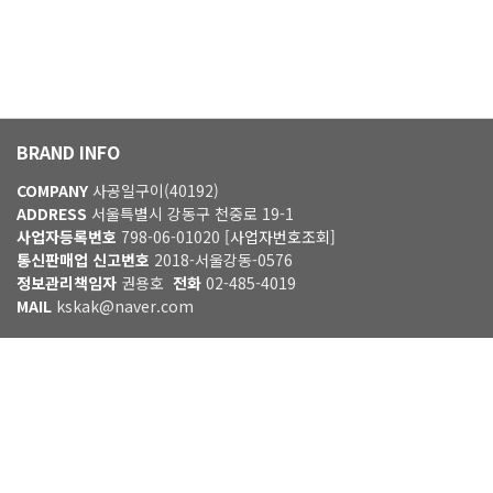
BRAND INFO
COMPANY
사공일구이(40192)
ADDRESS
서울특별시 강동구 천중로 19-1
사업자등록번호
798-06-01020
[사업자번호조회]
통신판매업 신고번호
2018-서울강동-0576
정보관리책임자
권용호
전화
02-485-4019
MAIL
kskak@naver.com
입금 계좌정보
기업은행
예금주:권순각
01097493855
© 40192 2021. All right reserved