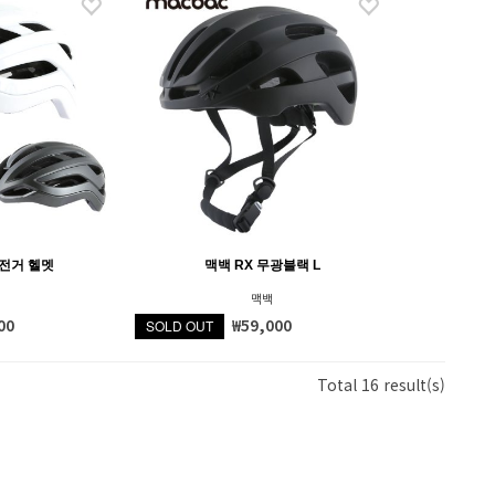
자전거 헬멧
맥백 RX 무광블랙 L
맥백
00
₩59,000
SOLD OUT
Total 16 result(s)