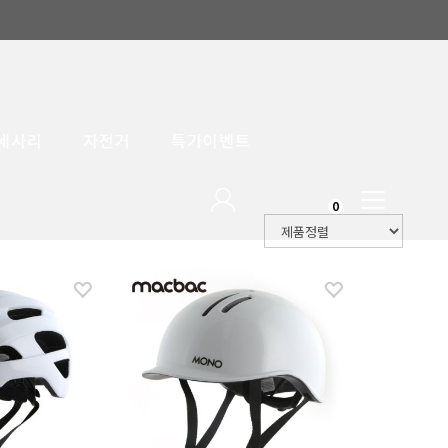
세사리
자전거
특가이벤트
Toggle
0
navigation