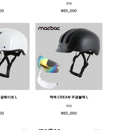
맥백
00
₩85,000
유광화이트 L
맥백 CREAM 무광블랙 L
맥백
00
₩65,000