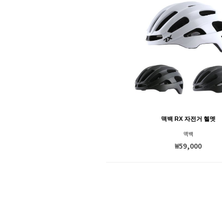
오클리(OAKLEY)
와후
와후 스피드플레이
우벡스(UVEX)
쥬아투
지로(GIRO)
카머
카멜백(CAMELBAK)
카부토
맥백 RX 자전거 헬멧
카스크
맥백
코오롱제약
₩59,000
쿼드락
탁스(TACX)
토픽(TOPEAK)
특가
펜디오(PENDIO)