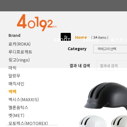
레이스데이
레이스페이스
레이저(LAZER)
로닥스(LAUDAX)
Brand
로드블리스
Home
(
16
items )
ABOUT
BRAND
베스트 
료카(ROKA)
Category
루디프로젝트
링고(ringo)
결과 내 검색
마빅
말랑무
매직샤인
맥백
맥시스(MAXXIS)
멜론옵틱스
멧(MET)
모토렉스(MOTOREX)