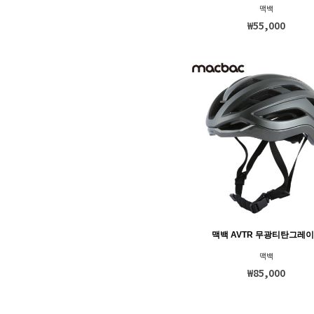
맥백
시마노-신발
₩55,000
시마노-에스파이어
시마노-의류
시마노-클릿
썰믹
씨엘르(Ciele)
아미노바이탈
아웃오브(OUT OF)
알타리스트(ALTALIST)
액티핏
얀테로븐
에이스오픽스
맥백 AVTR 무광티탄그레이
엘리먼트
맥백
엘리먼트 2023
₩85,000
엘리먼트 이너
오지케이(OGK)