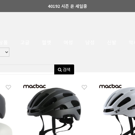
40192 시즌 온 세일중
상품
고글
헬멧
여성
남성
신발
악
검색