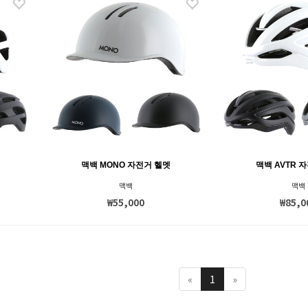
맥백 MONO 자전거 헬멧
맥백 AVTR 
맥백
맥백
₩55,000
₩85,0
«
1
»