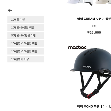
벨로토즈
본트
가격
본트-악세사리
맥백 CREAM 자전거 헬
10만원 미만
블랙쉽-신규재고
맥백
10만원~50만원 미만
블랙쉽-이전재고
₩65,000
50만원~100만원 미만
산티니
100만원~150만원 미만
살라체(SALICE)
150만원~200만원 미만
샤모아 버터
세이비어(SAVIOR)
200만원대 이상
세이펀
수아레즈(SUAREZ)
수티스미스
스미스(Smith)
스윗프로텍션(SWEET
PROTECTION)
맥백 MONO 무광네이비 
시마노-구동계